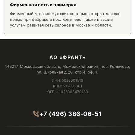
Фирменная сеть и примерка
Фирменный магазин мужских костюмов открыт для вас
прямо при фабрике в пос. Колычёво. Также к вашим
услугам развитая сеть салонов в Москве и области.
АО «ФРАНТ»
143217, Московская область, Можайский район, пос. Колычёво,
ул. Школьная д.20, стр.4, оф. 1.
ИНН: 5028001518
КПП: 502801001
ОГРН: 1025003470183
+7 (496) 386-06-51