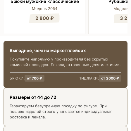
Брюки мужские классические
Рубашка 
Модель 2054
Модель 
2 800 ₽
3 28
Выгоднее, чем на маркетплейсах
Покупайте напрямую у производителя без скрытых
комиссий площадок. Лекала, отточенные десятилетиями.
БРЮКИ:
от 700 ₽
ПИДЖАКИ:
от 2000 ₽
Размеры от 44 до 72
Гарантируем безупречную посадку по фигуре. При
пошиве изделий строго учитывается индивидуальная
ростовка и лекала.